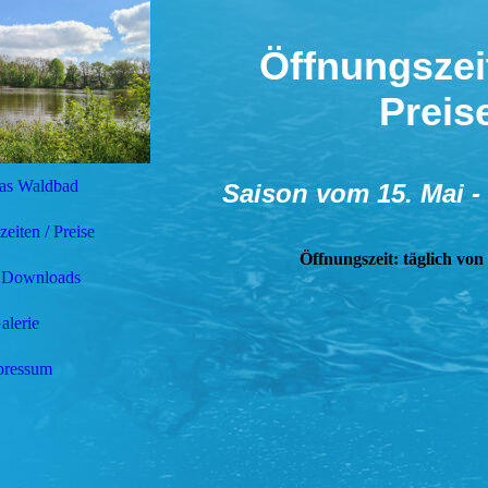
Öffnungszei
Preis
as Waldbad
Saison
vom 15. Mai -
eiten / Preise
Öffnungszeit:
täglich von
 Downloads
alerie
pressum