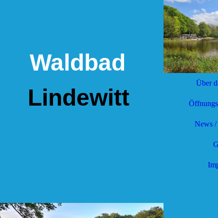
Waldbad
Über d
Lindewitt
Öffnungsz
News /
G
Im